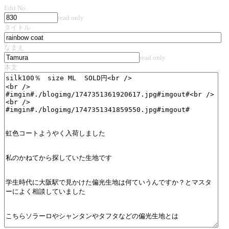
Edit No.
read only
タイトル
なまえ
read only
本文