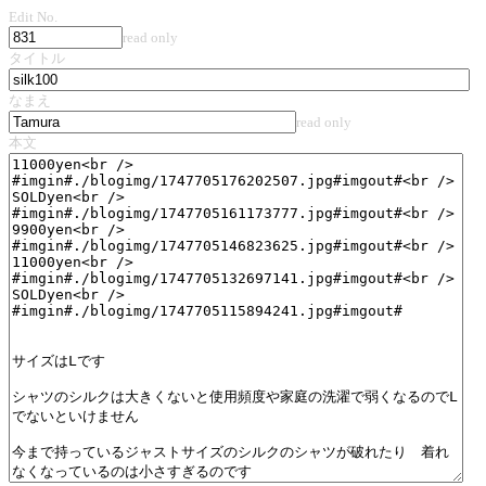
Edit No.
read only
タイトル
なまえ
read only
本文