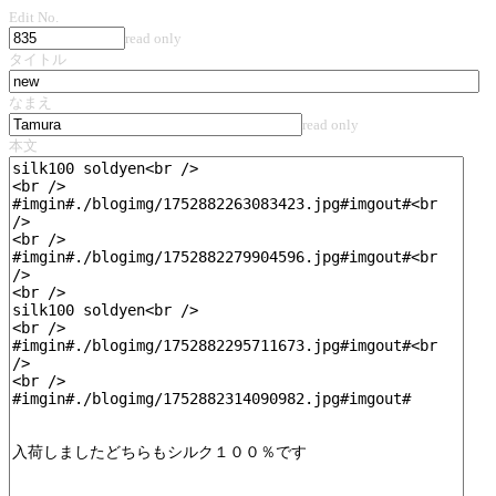
Edit No.
read only
タイトル
なまえ
read only
本文