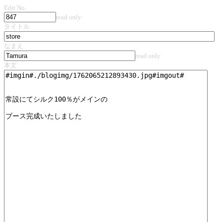
Edit No.
read only
タイトル
なまえ
read only
本文