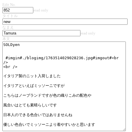
Edit No.
read only
タイトル
なまえ
read only
本文