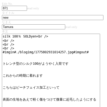
Edit No.
read only
タイトル
なまえ
read only
本文