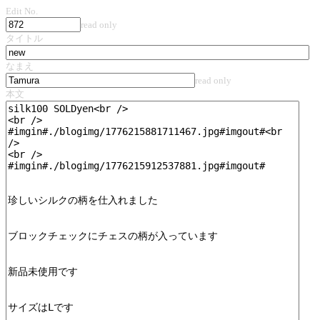
Edit No.
read only
タイトル
なまえ
read only
本文