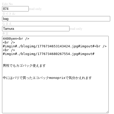
Edit No.
read only
タイトル
なまえ
read only
本文