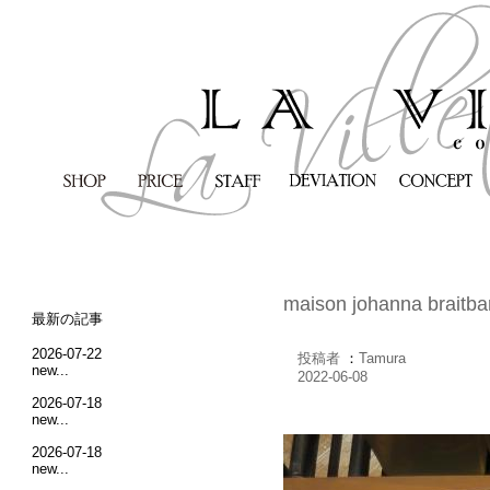
maison johanna braitba
最新の記事
2026-07-22
投稿者
：
Tamura
new...
2022-06-08
2026-07-18
new...
2026-07-18
new...