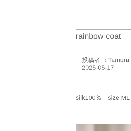
rainbow coat
投稿者
：
Tamura
2025-05-17
silk100％ size M